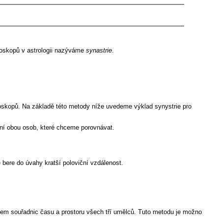
oroskopů v astrologii nazýváme
synastrie
.
oskopů. Na základě této metody níže uvedeme výklad synystrie pro
zení obou osob, které chceme porovnávat.
bere do úvahy kratší poloviční vzdálenost.
kem souřadnic času a prostoru všech tří umělců. Tuto metodu je možno