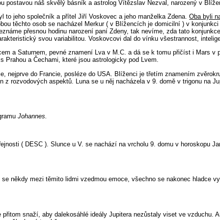
vou postavou náš skvělý básník a astrolog Vítězslav Nezval, narozený v Blí
Byl to jeho společník a přítel Jiří Voskovec a jeho manželka Zdena.
Oba byli n
 obou těchto osob se nacházel Merkur ( v Blížencích je domicilní ) v konju
neznáme přesnou hodinu narození paní Zdeny, tak nevíme, zda tato konjunkce 
rakteristický svou variabilitou. Voskovcovi dal do vínku všestrannost, intel
 a Saturnem, pevné znamení Lva v M.C. a dá se k tomu přičíst i Mars v pe
t s Prahou a Čechami, které jsou astrologicky pod Lvem.
je, nejprve do Francie, posléze do USA. Blíženci je třetím znamením zvěrokr
den z rozvodových aspektů. Luna se u něj nacházela v 9. domě v trigonu na Ju
ogramu
Johannes.
řejnosti ( DESC ). Slunce u V. se nachází na vrcholu 9. domu v horoskopu Jan
i se někdy mezi těmito lidmi vzedmou emoce, všechno se nakonec hladce vyře
přitom snaží, aby dalekosáhlé ideály Jupitera nezůstaly viset ve vzduchu. Asp