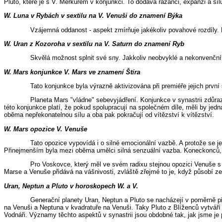
Pluto, které je s V. Merkurem v konjunkci. To dodává razanci, expanzi a sí
W. Luna v Rybách v sextilu na V. Venuši do znamení Býka
Vzájemná oddanost - aspekt zmírňuje jakékoliv povahové rozdíly. 
W. Uran z Kozoroha v sextilu na V. Saturn do znamení Ryb
Skvělá možnost splnit své sny. Jakkoliv neobvyklé a nekonvenční 
W. Mars konjunkce V. Mars ve znamení Štíra
Tato konjunkce byla výrazně aktivizována při premiéře jejich první
Planeta Mars "vládne" sebevyjádření. Konjunkce v synastrii zdůrazň
této konjunkce platí, že pokud spolupracují na společném díle, měli by jedn
oběma nepřekonatelnou sílu a oba pak pokračují od vítězství k vítězství.
W. Mars opozice V. Venuše
Tato opozice vypovídá i o silné emocionální vazbě. A protože se j
Přinejmenším byla mezi oběma umělci silná senzuální vazba. Koneckonců
Pro Voskovce, který měl ve svém radixu stejnou opozici Venuše s 
Marse a Venuše přidává na vášnivosti, zvláště zřejmé to je, když působí z
Uran, Neptun a Pluto v horoskopech W. a V.
Generační planety Uran, Neptun a Pluto se nacházejí v poměrně př
na Venuši a Neptuna v kvadratuře na Venuši. Taky Pluto z Blíženců vytváří 
Vodnáři. Významy těchto aspektů v synastrii jsou obdobné tak, jak jsme je 