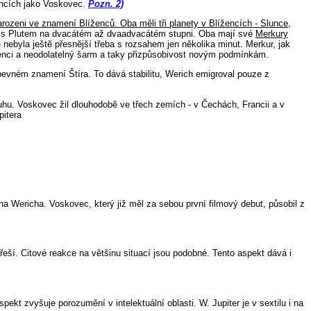
žencích jako Voskovec.
Pozn. 2)
arozeni ve znamení Blíženců. Oba měli tři planety v Blížencích - Slunce,
nkci s Plutem na dvacátém až dvaadvacátém stupni. Oba mají své
Merkury
nebyla ještě přesnější třeba s rozsahem jen několika minut. Merkur, jak
igenci a neodolatelný šarm a taky přizpůsobivost novým podmínkám.
vném znamení Štíra. To dává stabilitu, Werich emigroval pouze z
uhu. Voskovec žil dlouhodobě ve třech zemích - v Čechách, Francii a v
pitera
a Wericha. Voskovec, který již měl za sebou první filmový debut, působil z
ší. Citové reakce na většinu situací jsou podobné. Tento aspekt dává i
ekt zvyšuje porozumění v intelektuální oblasti. W. Jupiter je v sextilu i na