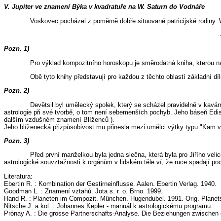
V. Jupiter ve znamení Býka v kvadratuře na W. Saturn do Vodnáře
Voskovec pocházel z poměrně dobře situované patricijské rodiny.
Pozn. 1)
Pro výklad kompozitního horoskopu je směrodatná kniha, kterou 
Obě tyto knihy představují pro každou z těchto oblastí základní d
Pozn. 2)
Devětsil byl umělecký spolek, který se scházel pravidelně v kavárn
astrologie při své tvorbě, o tom není sebemenších pochyb. Jeho báseň Edis
dalším vzdušném znamení Blíženců ).
Jeho blíženecká přizpůsobivost mu přinesla mezi umělci výtky typu "Kam ví
Pozn. 3)
Před první manželkou byla jedna slečna, která byla pro Jiřího vel
astrologické souvztažnosti k orgánům v lidském těle ví, že ruce spadají p
Literatura:
Ebertin R. : Kombination der Gestirneinflusse. Aalen. Ebertin Verlag. 1940.
Goodman L. : Znamení vztahů. Jota s. r. o. Brno. 1999.
Hand R. : Planeten im Compozit. München. Hugendubel. 1991. Orig. Planet
Nitsche J. a kol. : Johannes Kepler - manuál k astrologickému programu.
Prónay A. : Die grosse Partnerschafts-Analyse. Die Beziehungen zwische