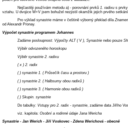
Nejčastěji používám metodu a) - porovnání prvků
1. radixu
s prvk
vztahu. U dvojice W+V jsem bohužel nezjistil okamžik jejich prvého setkání.
Pro výklad synastrie máme v češtině výborný překlad díla
Znamen
od Alexandr Pronay.
Výpočet synastrie programem Johannes
Zadáme posloupnost:
Výpočty ALT ( V ), Synastrie
nebo pouze
Sh
Výběr odvozeného horoskopu
Výběr synastrie 2. radixu
( x ) 2. radix
( ) synastrie 1. ( Průsečík času a prostoru )
( ) synastrie 2. ( Halbsumy obou radixů )
( ) synastrie 3. ( Harmonie obou radixů )
( ) Skupin. synastrie
Do tabulky:
Vstupy pro 2. radix - synastrie
, zadáme data Jiřího V
viz. kapitola:
Osobní a rodinné údaje Jana Wericha
Synastrie - Jan Werich - Jiří Voskovec - Zdena Werichová - obecně