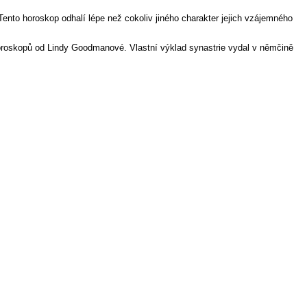
 Tento horoskop odhalí lépe než cokoliv jiného charakter jejich vzájemného
oroskopů od Lindy Goodmanové. Vlastní výklad synastrie vydal v němčině