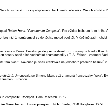
 Werich pocházel z rodiny obyčejného bankovního úředníka. Werich zůstal v 
----------------------------------------------------------------------------------------------------------------
napsal
Robert Hand: "Planeten im Composit"
. Pro výklad halbsum je to kniha
R
ílo, bez nichž nemá smysl se do těchto metod pouštět. V češtině zatím chybí l
ě Slávie v Praze. Devětsil je alegorií na devět múz inspirujících jednotlivé d
on nese v sobě silné vodnářské charakteristiky ( T. A. Edison - znamení Vo
tr, tam plášť". Nakonec jej však etablovala na jednoho z předních básníků v
ice důležitá. Jmenovala se Simone Main, což znamená francouzsky "ruka". Byla
od znamení Blíženců.
s in composite. Rockport. Para Research. 1975.
n den Menschen im Horoskopvergleich. Rohm Verlag 7120 Bietgheim. 1979.