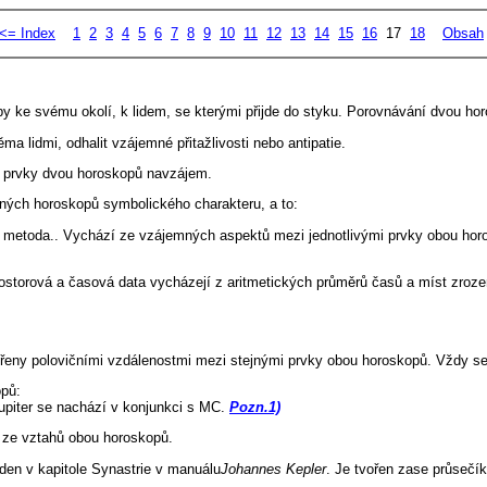
<= Index
1
2
3
4
5
6
7
8
9
10
11
12
13
14
15
16
17
18
Obsah
by ke svému okolí, k lidem, se kterými přijde do styku. Porovnávání dvou h
a lidmi, odhalit vzájemné přitažlivosti nebo antipatie.
i prvky dvou horoskopů navzájem.
čných horoskopů symbolického charakteru, a to:
ná metoda.. Vychází ze vzájemných aspektů mezi jednotlivými prvky obou hor
 prostorová a časová data vycházejí z aritmetických průměrů časů a míst zro
řeny polovičními vzdálenostmi mezi stejnými prvky obou horoskopů. Vždy se 
opů:
Jupiter se nachází v konjunkci s MC.
Pozn.1)
ze vztahů obou horoskopů.
en v kapitole Synastrie v manuálu
Johannes Kepler
. Je tvořen zase průsečí