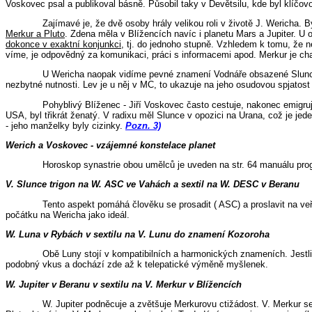
Voskovec psal a publikoval básně. Působil taky v Devětsilu, kde byl klíčo
Zajímavé je, že dvě osoby hrály velikou roli v životě J. Wericha. 
Merkur a Pluto
. Zdena měla v Blížencích navíc i planetu Mars a Jupiter. U
dokonce v exaktní konjunkci
, tj. do jednoho stupně. Vzhledem k tomu, že 
víme, je odpovědný za komunikaci, práci s informacemi apod. Merkur je cha
U Wericha naopak vidíme pevné znamení Vodnáře obsazené Sluncem
nezbytné nutnosti. Lev je u něj v MC, to ukazuje na jeho osudovou spjatos
Pohyblivý Blíženec - Jiří Voskovec často cestuje, nakonec emigru
USA, byl třikrát ženatý. V radixu měl Slunce v opozici na Urana, což je je
- jeho manželky byly cizinky.
Pozn. 3)
Werich a Voskovec
- vzájemné konstelace planet
Horoskop synastrie obou umělců je uveden na str. 64 manuálu pr
V. Slunce trigon na W. ASC ve Vahách a sextil na W. DESC v Beranu
Tento aspekt pomáhá člověku se prosadit ( ASC) a proslavit na ve
počátku na Wericha jako ideál.
W. Luna v Rybách v sextilu na V. Lunu do znamení Kozoroha
Obě Luny stojí v kompatibilních a harmonických znameních. Jestl
podobný vkus a dochází zde až k telepatické výměně myšlenek.
W. Jupiter v Beranu v sextilu na V. Merkur v Blížencích
W. Jupiter podněcuje a zvětšuje Merkurovu ctižádost. V. Merkur se 