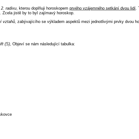
y
2. radixu
, kterou doplňuji horoskopem
prvého vzájemného setkání dvou lidí
.
 Zcela jistě by to byl zajímavý horoskop.
í vztahů,
zabývajícího se výkladem aspektů mezi jednotlivými prvky dvou h
ift (S)
, Objeví se nám následující tabulka:
oskovce