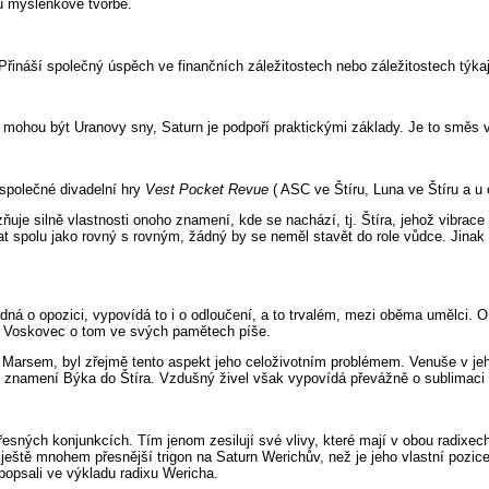
lu myšlenkové tvorbě.
Přináší společný úspěch ve finančních záležitostech nebo záležitostech týka
mohou být Uranovy sny, Saturn je podpoří praktickými základy. Je to směs v
 společné divadelní hry
Vest Pocket Revue
( ASC ve Štíru, Luna ve Štíru a u 
uje silně vlastnosti onoho znamení, kde se nachází, tj. Štíra, jehož vibrace
at spolu jako rovný s rovným, žádný by se neměl stavět do role vůdce. Jinak b
edná o opozici, vypovídá to i o odloučení, a to trvalém, mezi oběma umělci. O
, Voskovec o tom ve svých pamětech píše.
Marsem, byl zřejmě tento aspekt jeho celoživotním problémem. Venuše v jeho
e znamení Býka do Štíra. Vzdušný živel však vypovídá převážně o sublimaci 
esných konjunkcích. Tím jenom zesilují své vlivy, které mají v obou radixec
ještě mnohem přesnější trigon na Saturn Werichův, než je jeho vlastní pozic
popsali ve výkladu radixu Wericha.