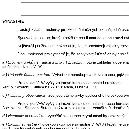
SYNASTRIE
Existují zvláštní techniky pro zkoumání různých vztahů jedné oso
Synastrie
je postup, který umožňuje proniknout do vztahu mezi dvěm
Nejčastěji používanou možností je, že se srovnávají aspekty mez
Jinou možností pro
synastrii
je, že se vytvářejí různé druhy spole
a )
Srovnání prvků ( 1. radixu s prvky ) 2. radixu
. Toto je základní a ověře
uměleckou dvojici V+W.
b )
Průsečík času a prostoru
. Vytvoříme horoskop na fiktivní osobu, jejíž
Pro dvojici V+W vyšly zajímavé konstelace tohoto horoskopu:
Asc. v Kozorohu, Slunce na 22 st. Berana, Luna ve Lvu.
c )
Halbsumy obou radixů -
zde jsou stejné prvky společného horoskopu tvo
Pro dvojici V+W vyšly zajímavé konstelace halbsum obou horosk
Asc. ve Lvu, Slunce v Beranu na 24 st. v konjunkci s Venuší v 9. domě a 
d )
Harmonie obou radixů -
vypočítá se harmonickými násobky odvozenými 
e )
Skupin. synastrie
- horoskop skupinové synastrie V+W+J (Ježek) je uved
použít pro libovolně velkou skupinu osob z databáze.