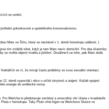
jících se umění.
ýstřední pokrokovosti a spolehlivého konzervativismu.
obou Mars ve Štíru, který se nacházel v 1. domě horoskopu události. )
 jsou tím zvláště silné, když je tam Mars navíc domicilní. Pro oba účastníky
y se mohla objevit rivalita a jiskření. Dosáhne-li se toho, pak Mars dodá
 Vodnářích se ví, že mívají často problémy se svou sexuální orientací.
 12. domě vypovídá i něco o určité skrytosti a utajení. Každé spojení
této energie do umělecké roviny.
h. Pro Wericha to představuje zesílený a umocněný vliv Urana v kvadratuře
e Pluta v horoskopu. Taky Pluto vrhá trigon na Werichovo Slunce ve