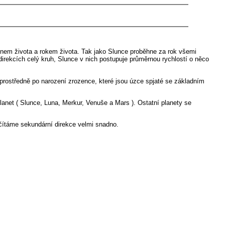
em života a rokem života. Tak jako Slunce proběhne za rok všemi
irekcích celý kruh, Slunce v nich postupuje průměrnou rychlostí o něco
prostředně po narození zrozence, které jsou úzce spjaté se základním
lanet ( Slunce, Luna, Merkur, Venuše a Mars ). Ostatní planety se
očítáme sekundární direkce velmi snadno.