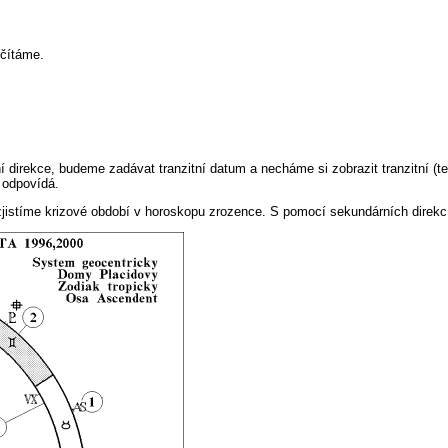
očítáme.
direkce, budeme zadávat tranzitní datum a necháme si zobrazit tranzitní (t
 odpovídá.
zjistíme krizové období v horoskopu zrozence. S pomocí sekundárních direkcí 