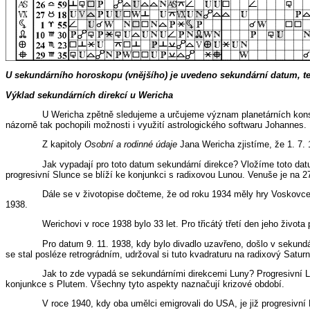
U sekundárního horoskopu (vnějšího) je uvedeno sekundární datum, te
Výklad sekundárních direkcí u Wericha
U Wericha zpětně sledujeme a určujeme význam planetárních konstel
názorně tak pochopili možnosti i využití astrologického softwaru Johannes.
Z kapitoly
Osobní a rodinné údaje
Jana Wericha zjistíme, že 1. 7.
Jak vypadají pro toto datum sekundární direkce? Vložíme toto da
progresivní Slunce se blíží ke konjunkci s radixovou Lunou. Venuše je na 27
Dále se v životopise dočteme, že od roku 1934 měly hry Voskovce 
1938.
Werichovi v roce 1938 bylo 33 let. Pro třicátý třetí den jeho živ
Pro datum 9. 11. 1938, kdy bylo divadlo uzavřeno, došlo v sekund
se stal posléze retrográdním, udržoval si tuto kvadraturu na radixový Satur
Jak to zde vypadá se sekundárními direkcemi Luny? Progresivní Lun
konjunkce s Plutem. Všechny tyto aspekty naznačují krizové období.
V roce 1940, kdy oba umělci emigrovali do USA, je již progresivní