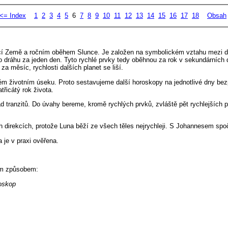
<= Index
1
2
3
4
5
6
7
8
9
10
11
12
13
14
15
16
17
18
Obsah
cí Země a ročním oběhem Slunce. Je založen na symbolickém vztahu mezi dn
dráhu za jeden den. Tyto rychlé prvky tedy oběhnou za rok v sekundárních d
a měsíc, rychlosti dalších planet se liší.
tém životním úseku. Proto sestavujeme další horoskopy na jednotlivé dny bez
řicátý rok života.
 tranzitů. Do úvahy bereme, kromě rychlých prvků, zvláště pět rychlejších p
h direkcích, protože Luna běží ze všech těles nejrychleji. S Johannesem sp
 je v praxi ověřena.
ím způsobem:
oskop