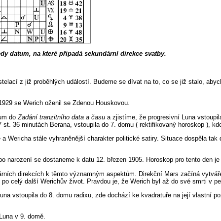
dy datum, na které připadá sekundární direkce svatby.
ací z již proběhlých událostí. Budeme se dívat na to, co se již stalo, abycho
 1929 se Werich oženil se Zdenou Houskovou.
tum do
Zadání tranzitního data a času
a zjistíme, že progresivní Luna vstoupi
 st. 36 minutách Berana, vstoupila do 7. domu ( rektifikovaný horoskop ), kde
a Wericha stále vyhraněnější charakter politické satiry. Situace dospěla ta
ota po narození se dostaneme k datu 12. březen 1905. Horoskop pro tento den 
árních direkcích k těmto významným aspektům. Direkční Mars začíná vytvářet
n po celý další Werichův život. Pravdou je, že Werich byl až do své smrti v p
a vstoupila do 8. domu radixu, zde dochází ke kvadratuře na její vlastní po
 Luna v 9. domě.