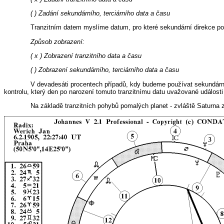
( ) Zadání sekundárního, terciárního data a času
Tranzitním datem myslíme datum, pro které sekundární direkce p
Způsob zobrazení:
( x ) Zobrazení tranzitního data a času
( ) Zobrazení sekundárního, terciárního data a času
V devadesáti procentech případů, kdy budeme používat sekundární 
kontrolu, který den po narození tomuto tranzitnímu datu uvažované události
Na základě tranzitních pohybů pomalých planet - zvláště Saturna 