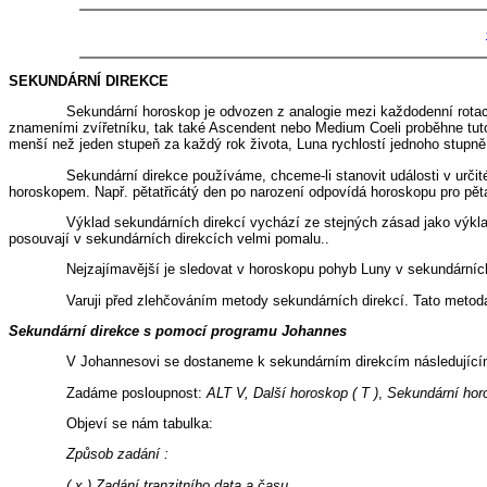
SEKUNDÁRNÍ DIREKCE
Sekundární horoskop je odvozen z analogie mezi každodenní rota
znameními zvířetníku, tak také Ascendent nebo Medium Coeli proběhne tuto 
menší než jeden stupeň za každý rok života, Luna rychlostí jednoho stupně z
Sekundární direkce používáme, chceme-li stanovit události v urči
horoskopem. Např. pětatřicátý den po narození odpovídá horoskopu pro pětat
Výklad sekundárních direkcí vychází ze stejných zásad jako výklad
posouvají v sekundárních direkcích velmi pomalu..
Nejzajímavější je sledovat v horoskopu pohyb Luny v sekundárníc
Varuji před zlehčováním metody sekundárních direkcí. Tato metoda
Sekundární direkce s pomocí programu Johannes
V Johannesovi se dostaneme k sekundárním direkcím následujíc
Zadáme posloupnost:
ALT V, Další horoskop ( T )
,
Sekundární hor
Objeví se nám tabulka:
Způsob zadání :
( x ) Zadání tranzitního data a času