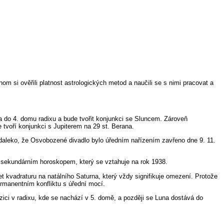
m si ověřili platnost astrologických metod a naučili se s nimi pracovat a
la do 4. domu radixu a bude tvořit konjunkci se Sluncem. Zároveň
 tvoří konjunkci s Jupiterem na 29 st. Berana.
k daleko, že Osvobozené divadlo bylo úředním nařízením zavřeno dne 9. 11.
je sekundárním horoskopem, který se vztahuje na rok 1938.
 kvadraturu na natálního Saturna, který vždy signifikuje omezení. Protože
ermanentním konfliktu s úřední mocí.
zici v radixu, kde se nachází v 5. domě, a později se Luna dostává do