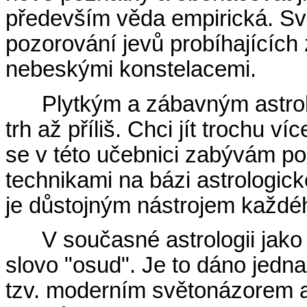
především věda empirická. Svá
pozorování jevů probíhajících
nebeskými konstelacemi.
Plytkým a zábavným astro
trh až příliš. Chci jít trochu v
se v této učebnici zabývám po
technikami na bázi astrologi
je důstojným nástrojem každéh
V současné astrologii jak
slovo "osud". Je to dáno jednak
tzv. moderním světonázorem a