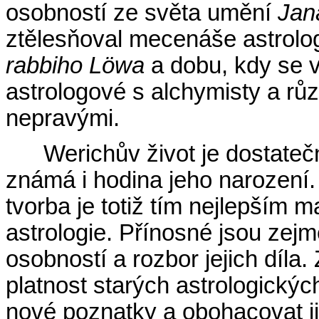
osobností ze světa umění
Jan
ztělesňoval mecenáše astrol
rabbiho Löwa
a dobu, kdy se v
astrologové s alchymisty a růz
nepravými.
Werichův život je dostate
známá i hodina jeho narození. 
tvorba je totiž tím nejlepším 
astrologie. Přínosné jsou ze
osobností a rozbor jejich díla
platnost starých astrologickýc
nové poznatky a obohacovat jim