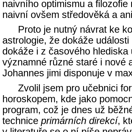
naivního optimismu a filozofi
naivní ovšem středověká a ani
Proto je nutný návrat ke k
astrologie, že dokáže události
dokáže i z časového hlediska u
významné různé staré i nové a
Johannes jimi disponuje v max
Zvolil jsem pro učebnici f
horoskopem, kde jako pomocní
program, což je dnes už běžné
technice
primárních direkcí
, k
v literatuře se o ní píše nep