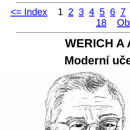
<= Index
1
2
3
4
5
6
7
18
Ob
WERICH A
Moderní uče