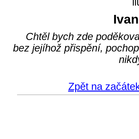
i
Iva
Chtěl bych zde poděkovat
bez jejíhož přispění, pocho
nikd
Zpět na začátek