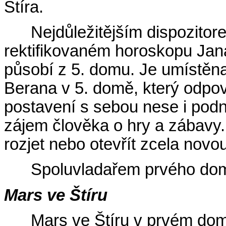
Štíra.
Nejdůležitějším dispozitor
rektifikovaném horoskopu Jana
působí z 5. domu. Je umístěn
Berana v 5. domě, který odpoví
postavení s sebou nese i podn
zájem člověka o hry a zábavy
rozjet nebo otevřít zcela novo
Spoluvladařem prvého dom
Mars ve Štíru
Mars ve Štíru v prvém dom