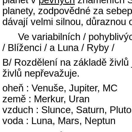
planet v
pevných
znameních Sl
planety, zodpovědné za sebep
dávají velmi silnou, důraznou 
Ve variabilních / pohyblivý
/ Blíženci / a Luna / Ryby /
B/ Rozdělení na základě živlů 
živlů nepřevažuje.
oheň : Venuše, Jupiter, MC
země : Merkur, Uran
vzduch : Slunce, Saturn, Plut
voda : Luna, Mars, Neptun