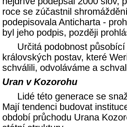
nejdříve podepsal 2000 slov, 
roce se zúčastnil shromáždění
podepisovala Anticharta - proh
byl jeho podpis, později prohlá
Určitá podobnost působící
královských postav, které Weri
schválili, odvoláváme a schval
Uran v Kozorohu
Lidé této generace se snaž
Mají tendenci budovat instituc
období průchodu Urana Kozoro