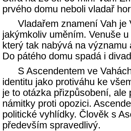
prvého domu neboli vladař ho
Vladařem znamení Vah je V
jakýmkoliv uměním. Venuše u
který tak nabývá na významu a
Do pátého domu spadá i divade
S Ascendentem ve Vahách 
identitu jako protiváhu ke vš
je to otázka přizpůsobení, ale
námitky proti opozici. Ascend
politické vyhlídky. Člověk s 
především spravedlivý.