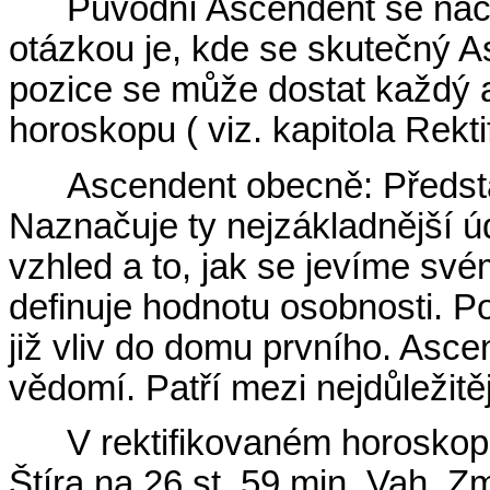
Původní Ascendent se nach
otázkou je, kde se skutečný A
pozice se může dostat každý as
horoskopu ( viz. kapitola Rekti
Ascendent obecně: Představ
Naznačuje ty nejzákladnější úd
vzhled a to, jak se jevíme svém
definuje hodnotu osobnosti. 
již vliv do domu prvního. Asc
vědomí. Patří mezi nejdůležitě
V rektifikovaném horoskop
Štíra na 26 st. 59 min. Vah. 