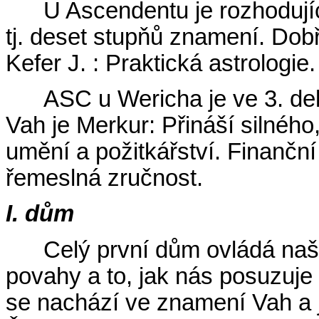
U Ascendentu je rozhodující
tj. deset stupňů znamení. Dob
Kefer J. : Praktická astrologie.
ASC u Wericha je ve 3. de
Vah je Merkur: Přináší silnéh
umění a požitkářství. Finanční 
řemeslná zručnost.
I. dům
Celý první dům ovládá naše
povahy a to, jak nás posuzuje 
se nachází ve znamení Vah a 