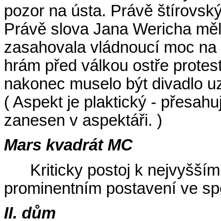
pozor na ústa. Právě štírovský 
Právě slova Jana Wericha měla
zasahovala vládnoucí moc na c
hrám před válkou ostře prot
nakonec muselo být divadlo u
( Aspekt je plaktický - přesahu
zanesen v aspektáři. )
Mars kvadrát MC
Kriticky postoj k nejvyšší
prominentním postavení ve spo
II. dům