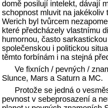
domě posilují intelekt, dávají
schopnost mluvit na jakékoliv t
Werich byl tvůrcem nezapomenu
které předcházely vlastnímu d
humornou, často sarkastickou
společenskou i politickou situ
těmto forbínám i na stejná pře
Ve fixních / pevných / zna
Slunce, Mars a Saturn a MC.
Protože se jedná o vesměs
pevnost v sebeprosazení a n