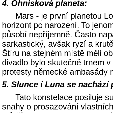
4. Ohnisková planeta:
Mars - je první planetou L
horizont po narození. To jenom
působí nepříjemně. Často napa
sarkastický, avšak ryzí a krut
Štíru na stejném místě měli o
divadlo bylo skutečně trnem 
protesty německé ambasády m
5. Slunce i Luna se nacház
Tato konstelace posiluje s
snahy o prosazování vlastních