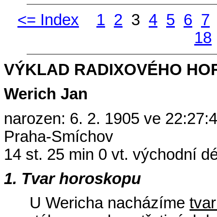
<= Index
1
2
3
4
5
6
7
18
VÝKLAD RADIXOVÉHO HO
Werich Jan
narozen: 6. 2. 1905 ve 22:27:
Praha-Smíchov
14 st. 25 min 0 vt. východní dél
1. Tvar horoskopu
U Wericha nacházíme
tva