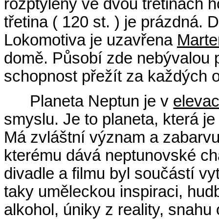
rozptýleny ve dvou třetinách ho
třetina ( 120 st. ) je prázdná.
Lokomotiva je uzavřena
Mart
domě. Působí zde nebývalou 
schopnost přežít za každých o
Planeta Neptun je v
elevac
smyslu. Je to planeta, která j
Má zvláštní význam a zabarvu
kterému dává neptunovské char
divadle a filmu byl součástí vy
taky uměleckou inspiraci, hudb
alkohol, úniky z reality, snahu