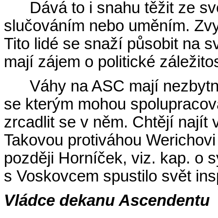
Dává to i snahu těžit ze s
slučováním nebo uměním. Zvyš
Tito lidé se snaží působit na 
mají zájem o politické záležitos
Váhy na ASC mají nezbytno
se kterým mohou spolupracova
zrcadlit se v něm. Chtějí nají
Takovou protiváhou Werichovi 
později Horníček, viz. kap. o s
s Voskovcem spustilo svět ins
Vládce dekanu Ascendentu