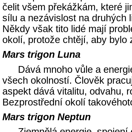
čelit všem překážkám, které j
sílu a nezávislost na druhých 
Někdy však tito lidé mají pr
okolí, protože chtějí, aby bylo
Mars trigon Luna
Dává mnoho vůle a energie
všech okolností. Člověk pracu
aspekt dává vitalitu, odvahu, 
Bezprostřední okolí takovéhot
Mars trigon Neptun
Zjemnělá energie, spojení 