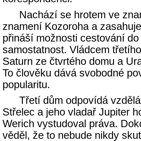
Nachází se hrotem ve znam
znamení Kozoroha a zasahuje
přináší možnosti cestování do 
samostatnost. Vládcem třetíh
Saturn ze čtvrtého domu a Ura
To člověku dává svobodné povol
popularitu.
Třetí dům odpovídá vzdělá
Střelec a jeho vladař Jupiter 
Werich vystudoval práva. Doko
věděl, že to nebude nikdy sku