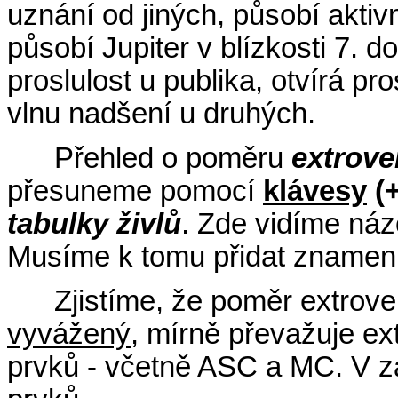
uznání od jiných, působí aktiv
působí Jupiter v blízkosti 7.
proslulost u publika, otvírá pro
vlnu nadšení u druhých.
Přehled o poměru
extrove
přesuneme pomocí
klávesy
(+
tabulky živlů
. Zde vidíme náz
Musíme k tomu přidat znamen
Zjistíme, že poměr extrove
vyvážený
, mírně převažuje ex
prvků - včetně ASC a MC. V 