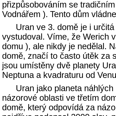
přizpůsobováním se tradičním
Vodnářem ). Tento dům vládne
Uran ve 3. domě je i určitá
vystudoval. Víme, že Werich vy
domu ), ale nikdy je nedělal. N
domě, značí to často útěk za 
jsou umístěny dvě planety Ura
Neptuna a kvadraturu od Venu
Uran jako planeta náhlých 
názorové oblasti ve třetím dom
domě, který odpovídá za názo