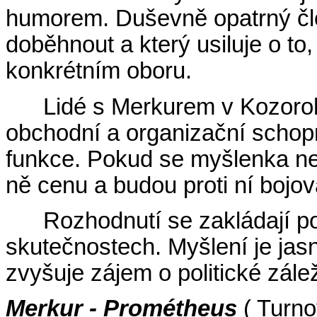
humorem. Duševně opatrný čl
doběhnout a který usiluje o t
konkrétním oboru.
Lidé s Merkurem v Kozorohu
obchodní a organizační schop
funkce. Pokud se myšlenka ne
ně cenu a budou proti ní bojov
Rozhodnutí se zakládají p
skutečnostech. Myšlení je jasn
zvyšuje zájem o politické zálež
Merkur - Prométheus
( Turno