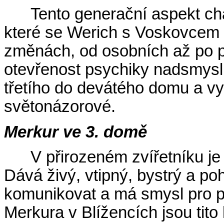
Tento generační aspekt cha
které se Werich s Voskovcem na
změnách, od osobních až po po
otevřenost psychiky nadsmysl
třetího do devátého domu a vyv
světonázorové.
Merkur ve 3. domě
V přirozeném zvířetníku je
Dává živý, vtipný, bystrý a poho
komunikovat a má smysl pro p
Merkura v Blížencích jsou tito 