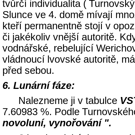
tvůrčí individualita ( Turnovský 
Slunce ve 4. domě mívají mnoz
kteří permanentně stojí v opozi
či jakékoliv vnější autoritě. 
vodnářské, rebelující Werichov
vládnoucí lvovské autoritě, m
před sebou.
6. Lunární fáze:
Nalezneme ji v tabulce
VS
7.60983 %. Podle Turnovského
novoluní, vynořování ".