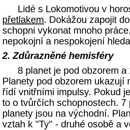
Lidé s Lokomotivou v hor
přetlakem
. Dokážou zapojit do
schopni vykonat mnoho práce,
nepokojní a nespokojení hleda
2. Zdůrazněné hemisféry
8 planet je pod obzorem a
Planety pod obzorem ukazují na 
řídí vnitřními impulsy. Pokud 
to o tvůrčích schopnostech. 7 
planety jsou na východní. Pla
vztah k "Ty" - druhé osobě a v