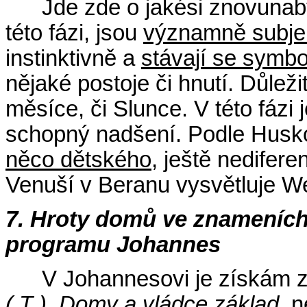
Jde zde o jakési znovunaby
této fázi, jsou
významně subjek
instinktivně a
stávají se symb
nějaké postoje či hnutí. Důlež
měsíce, či Slunce. V této fázi j
schopný nadšení. Podle Huskové
něco dětského
, ještě nedifer
Venuší v Beranu vysvětluje W
7. Hroty domů ve znameních
programu Johannes
V Johannesovi je získám z
( T ), Domy a vládce základ.
n