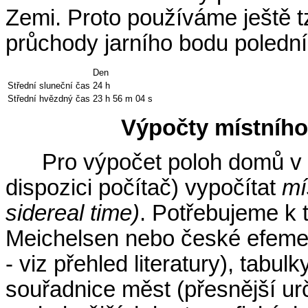
Zemi. Proto používáme ještě t
průchody jarního bodu poledn
Den
Střední sluneční čas
24 h
Střední hvězdný čas
23 h 56 m 04 s
Výpočty místního
Pro výpočet poloh domů v
dispozici počítač) vypočítat
mí
sidereal time)
. Potřebujeme k 
Meichelsen nebo české efeme
- viz přehled literatury), tab
souřadnice měst (přesnější urč