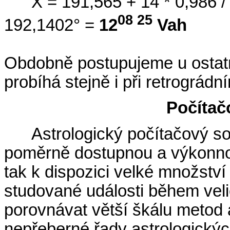
X = 191,565 + 14 * 0,986 
08 25
192,1402° =
12
Vah
Obdobně postupujeme u ostatn
probíhá stejně i při retrográd
Počítač
Astrologický počítačový so
poměrně dostupnou a výkonn
tak k dispozici velké množstv
studované události během vel
porovnávat větší škálu metod
nepřeberné řady astrologickýc