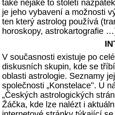
také nějaké to století nazpáte
je jeho vybavení a možnosti vý
ten který astrolog používá (tra
horoskopy, astrokartografie …
I
V současnosti existuje po cel
diskusních skupin, kde se tříb
oblasti astrologie. Seznamy je
společnosti „Konstelace". U n
„Českých astrologických strá
Žáčka, kde lze nalézt i aktuál
internetové stránky týkající se