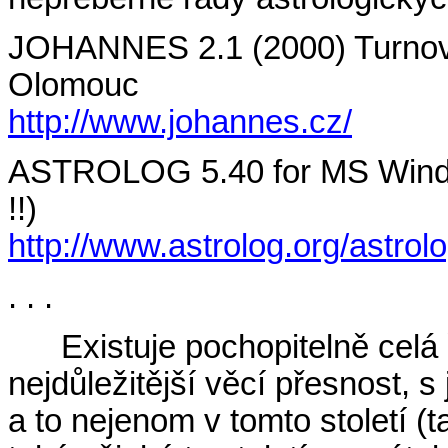
JOHANNES 2.1 (2000) Turnov
Olomouc
http://www.johannes.cz/
ASTROLOG 5.40 for MS Windo
!!)
http://www.astrolog.org/astrol
. . .
Existuje pochopitelně celá
nejdůležitější věcí přesnost, 
a to nejenom v tomto století (