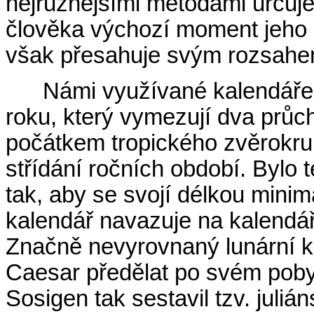
nejrůznějšími metodami určuje
člověka výchozí moment jeho n
však přesahuje svým rozsahem
Námi využívané kalendáře 
roku, který vymezují dva průc
počátkem tropického zvěrokruh
střídání ročních období. Bylo 
tak, aby se svojí délkou minim
kalendář navazuje na kalendář
Značně nevyrovnaný lunární k
Caesar předělat po svém poby
Sosigen tak sestavil tzv. juliá