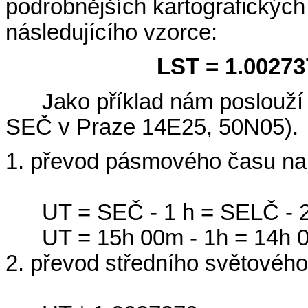
podrobnějších kartografických
následujícího vzorce:
LST = 1.00273
Jako příklad nám poslouží
SEČ v Praze 14E25, 50N05).
1. převod pásmového času n
UT = SEČ - 1 h = SELČ - 2
UT = 15h 00m - 1h = 14h 
2. převod středního světovéh