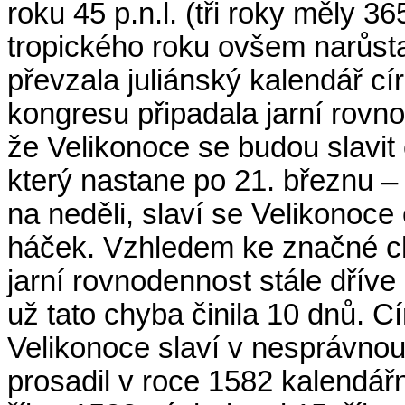
roku 45 p.n.l. (tři roky měly 3
tropického roku ovšem narůsta
převzala juliánský kalendář cí
kongresu připadala jarní rovno
že Velikonoce se budou slavit 
který nastane po 21. březnu –
na neděli, slaví se Velikonoce 
háček. Vzhledem ke značné ch
jarní rovnodennost stále dříve 
už tato chyba činila 10 dnů. C
Velikonoce slaví v nesprávnou
prosadil v roce 1582 kalendářn