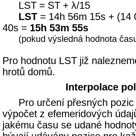
LST = ST + λ/15
LST
= 14h 56m 15s + (14 
40s =
15h 53m 55s
(pokud výsledná hodnota času 
Pro hodnotu LST již nalezneme
hrotů domů.
Interpolace po
Pro určení přesných pozic
výpočet z efemeridových údajů
jakému času se udané hodnoty 