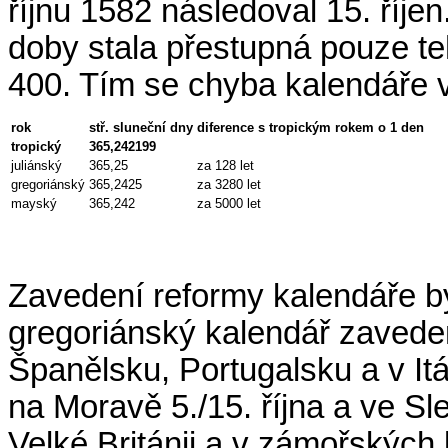
říjnu 1582 následoval 15. říjen.
doby stala přestupná pouze teh
400. Tím se chyba kalendáře v
rok
stř. sluneční dny
diference s tropickým rokem o 1 den
tropický
365,242199
juliánský
365,25
za 128 let
gregoriánský
365,2425
za 3280 let
mayský
365,242
za 5000 let
Zavedení reformy kalendáře by
gregoriánský kalendář zaveden
Španělsku, Portugalsku a v Itál
na Moravě 5./15. října a ve Sl
Velké Británii a v zámořských 