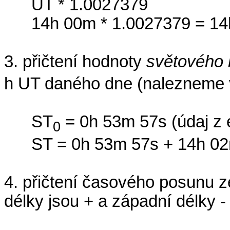
UT * 1.0027379
14h 00m * 1.0027379 = 1
3. přičtení hodnoty
světového
h UT daného dne (nalezneme 
ST
= 0h 53m 57s (údaj z 
0
ST = 0h 53m 57s + 14h 0
4. přičtení časového posunu 
délky jsou + a západní délky - 