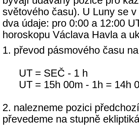
bývají udávány pozice pro kaž
světového času). U Luny se v
dva údaje: pro 0:00 a 12:00 U
horoskopu Václava Havla a uk
1. převod pásmového času n
UT = SEČ - 1 h
UT = 15h 00m - 1h = 14h 
2. nalezneme pozici předchozí
převedeme na stupně ekliptiká