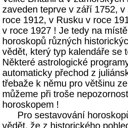
zaveden teprve v září 1752, v
roce 1912, v Rusku v roce 19
v roce 1927 ! Je tedy na místě
horoskopů různých historický
vědět, který typ kalendáře se t
Některé astrologické programy
automaticky přechod z juliáns
třebaže k němu pro většinu ze
můžeme při troše nepozornosti
horoskopem !
Pro sestavování horoskopů
vědět, že z historického pohle