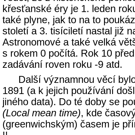
křesťanské éry je 1. leden ro
také plyne, jak to na to pouká
století a 3. tisíciletí nastal j
Astronomové a také velká vět
s rokem 0 počítá. Rok 10 před
zadávání roven roku -9 atd.
Další významnou věcí byl
1891 (a k jejich používání doš
jiného data). Do té doby se po
(Local mean time)
, kde časov
(greenwichským) časem je př