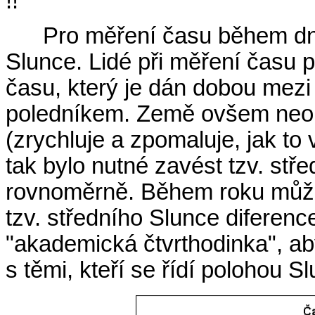
!!
Pro měření času během dne
Slunce. Lidé při měření času 
času, který je dán dobou mez
poledníkem. Země ovšem neo
(zrychluje a zpomaluje, jak to
tak bylo nutné zavést tzv. stře
rovnoměrně. Během roku může
tzv. středního Slunce diferen
"akademická čtvrthodinka", aby 
s těmi, kteří se řídí polohou S