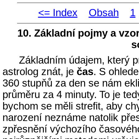
<= Index
Obsah
1
10. Základní pojmy a vzo
s
Základním údajem, který p
astrolog znát, je
čas
. S ohled
360 stupňů za den se nám ekli
průměru za 4 minuty. To je ted
bychom se měli strefit, aby c
narození neznáme natolik pře
zpřesnění výchozího časového ú