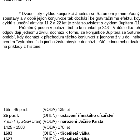
* Dvacetiletý cyklus konjunkcí Jupitera se Saturnem je mimořádný 
soustavy a v době jejich konjunkce tak dochází ke gravitačnímu efektu, k
cyklů sluneční aktivity 11,2 a 22 let je znát souvislost s cyklem Jupitera (
Průměrný posun v poloze těchto konjunkcí je 243°. V důsledku toho 
odpovídají jednomu živlu, dochází k tomu, že konjunkce Jupitera se Satur
období, kdy dochází k přechodům těchto konjunkcí z jednoho živlu do jinéh
prvním "vykročení" do jiného živlu obvykle dochází ještě jednou nebo dvak
na příklady z historie:
165 - 46 p.n.l.
(VODA) 139 let
26 p.n.l.
(OHEŇ) -
ustavení římského císařství
7 p.n.l.
(Ju-Sa+Uran)
(VODA) -
narození Ježíše Krista
1425 - 1583
(VODA) 178 let
1603
(OHEŇ) -
třicetiletá válka
1623
(OHEŇ) -
třicetiletá válka