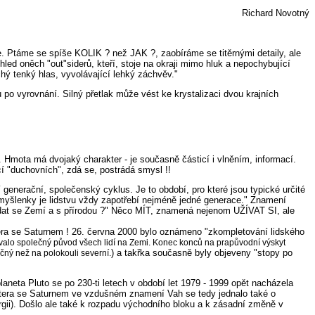
Richard Novotný
e. Ptáme se spíše KOLIK ? než JAK ?, zaobíráme se titěrnými detaily, ale
hled oněch "out"siderů, kteří, stoje na okraji mimo hluk a nepochybující
chý tenký hlas, vyvolávající lehký záchvěv."
 po vyrovnání. Silný přetlak může vést ke krystalizaci dvou krajních
 Hmota má dvojaký charakter - je současně částicí i vlněním, informací.
cí "duchovních", zdá se, postrádá smysl !!
generační, společenský cyklus. Je to období, pro které jsou typické určité
myšlenky je lidstvu vždy zapotřebí nejméně jedné generace." Znamení
ádat se Zemí a s přírodou ?" Něco MÍT, znamená nejenom UŽÍVAT SI, ale
itera se Saturnem ! 26. června 2000 bylo oznámeno "zkompletování lidského
valo společný původ všech lidí na Zemi. Konec konců na prapůvodní výskyt
) a takřka současně byly objeveny "stopy po
čný než na polokouli severní.
eta Pluto se po 230-ti letech v období let 1979 - 1999 opět nacházela
itera se Saturnem ve vzdušném znamení Vah se tedy jednalo také o
ergii). Došlo ale také k rozpadu východního bloku a k zásadní změně v