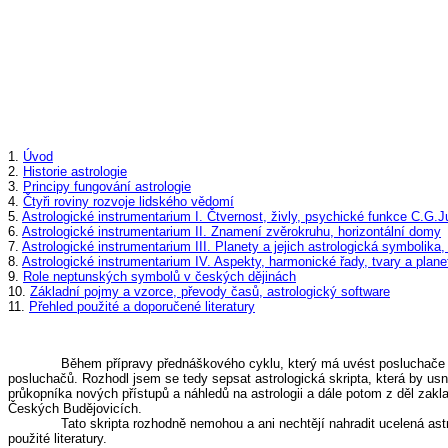
1.
Úvod
2.
Historie astrologie
3.
Principy fungování astrologie
4.
Čtyři roviny rozvoje lidského vědomí
5.
Astrologické instrumentarium I. Čtvernost, živly, psychické funkce C.G.
6.
Astrologické instrumentarium II. Znamení zvěrokruhu, horizontální domy
7.
Astrologické instrumentarium III. Planety a jejich astrologická symbolika,
8.
Astrologické instrumentarium IV. Aspekty, harmonické řady, tvary a plane
9.
Role neptunských symbolů v českých dějinách
10.
Základní pojmy a vzorce, převody časů, astrologický software
11.
Přehled použité a doporučené literatury
Během přípravy přednáškového cyklu, který má uvést posluchače do
posluchačů. Rozhodl jsem se tedy sepsat astrologická skripta, která by usna
průkopníka nových přístupů a náhledů na astrologii a dále potom z děl zakl
Českých Budějovicích.
Tato skripta rozhodně nemohou a ani nechtějí nahradit ucelená astr
použité literatury.