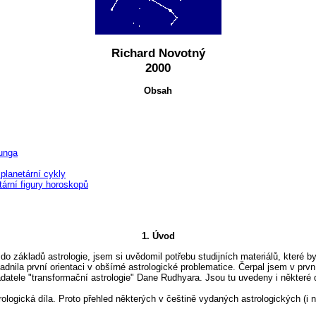
Richard Novotný
2000
Obsah
Junga
 planetární cykly
tární figury horoskopů
1. Úvod
 základů astrologie, jsem si uvědomil potřebu studijních materiálů, které by
dnila první orientaci v obšírné astrologické problematice. Čerpal jsem v prvn
adatele "transformační astrologie" Dane Rudhyara. Jsou tu uvedeny i některé d
ologická díla. Proto přehled některých v češtině vydaných astrologických (i 