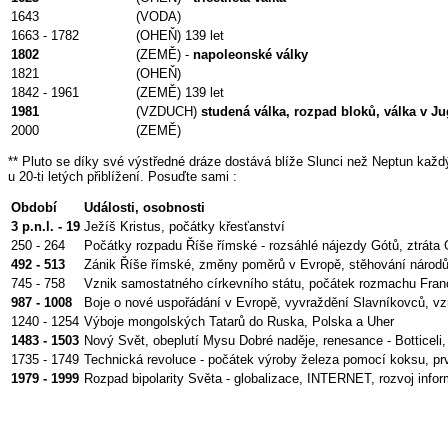
1643
(VODA)
1663 - 1782
(OHEŇ) 139 let
1802
(ZEMĚ) -
napoleonské války
1821
(OHEŇ)
1842 - 1961
(ZEMĚ) 139 let
1981
(VZDUCH)
studená válka, rozpad bloků, válka v Ju
2000
(ZEMĚ)
** Pluto se díky své výstředné dráze dostává blíže Slunci než Neptun každý
u 20-ti letých přiblížení. Posuďte sami :
Období
Události, osobnosti
3 p.n.l. - 19
Ježíš Kristus, počátky křesťanství
250 - 264
Počátky rozpadu Říše římské - rozsáhlé nájezdy Gótů, ztráta G
492 - 513
Zánik Říše římské, změny poměrů v Evropě, stěhování národů
745 - 758
Vznik samostatného církevního státu, počátek rozmachu Fran
987 - 1008
Boje o nové uspořádání v Evropě, vyvraždění Slavníkovců, vzn
1240 - 1254
Výboje mongolských Tatarů do Ruska, Polska a Uher
1483 - 1503
Nový Svět, obeplutí Mysu Dobré naděje, renesance - Botticeli, 
1735 - 1749
Technická revoluce - počátek výroby železa pomocí koksu, prvn
1979 - 1999
Rozpad bipolarity Světa - globalizace, INTERNET, rozvoj info