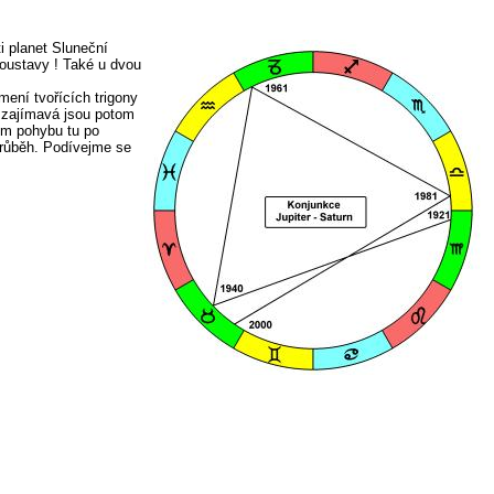
i planet Sluneční
soustavy ! Také u dvou
mení tvořících trigony
i zajímavá jsou potom
em pohybu tu po
průběh. Podívejme se