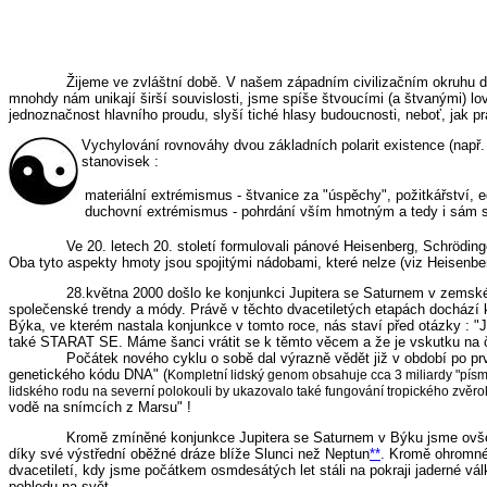
Žijeme ve zvláštní době. V našem západním civilizačním okruhu dl
mnohdy nám unikají širší souvislosti, jsme spíše štvoucími (a štvanými) lov
jednoznačnost hlavního proudu, slyší tiché hlasy budoucnosti, neboť, jak pr
Vychylování rovnováhy dvou základních polarit existence (např. 
stanovisek :
materiální extrémismus - štvanice za "úspěchy", požitkářství,
duchovní extrémismus - pohrdání vším hmotným a tedy i sám 
Ve 20. letech 20. století formulovali pánové Heisenberg, Schröding
Oba tyto aspekty hmoty jsou spojitými nádobami, které nelze (viz Heisenberg
28.května 2000 došlo ke konjunkci Jupitera se Saturnem v zem
společenské trendy a módy. Právě v těchto dvacetiletých etapách dochází 
Býka, ve kterém nastala konjunkce v tomto roce, nás staví před otázky : 
také STARAT SE. Máme šanci vrátit se k těmto věcem a že je vskutku na 
Počátek nového cyklu o sobě dal výrazně vědět již v období po pr
genetického kódu DNA" (
Kompletní lidský genom obsahuje cca 3 miliardy "pís
lidského rodu na severní polokouli by ukazovalo také fungování tropického zvěrok
vodě na snímcích z Marsu" !
Kromě zmíněné konjunkce Jupitera se Saturnem v Býku jsme ovšem 
díky své výstřední oběžné dráze blíže Slunci než Neptun
**
. Kromě ohromné
dvacetiletí, kdy jsme počátkem osmdesátých let stáli na pokraji jaderné vá
pohledu na svět.