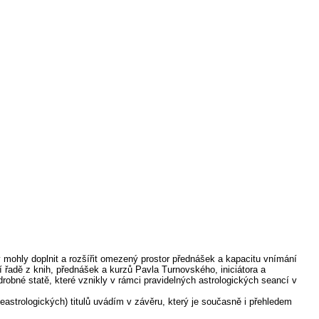
 mohly doplnit a rozšířit omezený prostor přednášek a kapacitu vnímání
í řadě z knih, přednášek a kurzů Pavla Turnovského, iniciátora a
robné statě, které vznikly v rámci pravidelných astrologických seancí v
neastrologických) titulů uvádím v závěru, který je současně i přehledem