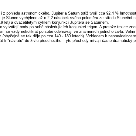
i z pohledu astronomického. Jupiter a Saturn totiž tvoří cca 92,4 % hmotnost
dy je Slunce vychýleno až o 2,2 násobek svého poloměru ze středu Sluneční 
11,9 let) a dvacetiletým cyklem konjunkcí Jupitera se Saturnem.
vytvářejí body po sobě následujících konjunkcí trigon. A protože trojice zna
nem se vždy několikrát po sobě odehrávají ve znameních jednoho živlu. Velm
o (obyčejně se tak děje po cca 140 - 180 letech). Vzhledem k nepravidelnost
rát k "návratu" do živlu předchozího. Tyto přechody mívají často dramatický 