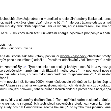
ouhodobě převažuje důraz na materiální a racionální stránky lidské existenc
ci, než-li vyčkávajícími rybáři, chceme být "in", ale postrádáme odstup a nad
aví moudrý rabi: "Bůh nepřichází ani ve vichru, ani v zemětřesení, ale jako ti
JANG - JIN coby dvou tváří univerzální energie) vyvolává protipohyb a snahu
 egoismus
sebou, duchovní pýcha
er a de Broglie základní vztahy popisující
vlnově - částicový
charakter hmoty.
ův princip neurčitosti) oddělit !! Populární oddělování věcí "hmotných" a vě
ském znamení Býka
*
. Tyto konjunkce se opakují každých cca 20 let a vymezují 
ke společenským změnám - jak říkával Timothy Leary "... k pochopení nové 
"Jak nakládat s tím, co nám bylo dáno předchozími generacemi ?", "Jak nakl
čase !
vním novoluní (2. června 2000), které následovalo pět dnů po konjunkci Jup
men". Ukazuje se značná kompaktnost genomů různých lidských ras, což by potvrzo
ruhu i na jižní polokouli, třebaže průběh ročních období a poměr dne a noci je opa
svědky a účastníky dalších úkazů. Tak například zatím poslední známá plan
ho rozmachu informačních technologií spojených s předchozí konjunkcí Jup
lky a kdy došlo k Černobylské jaderné havárii (Pluto symbolizuje jadernou en