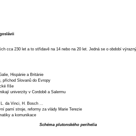
goslávii
ch cca 230 let a to střídavě na 14 nebo na 20 let. Jedná se o období výrazn
alie, Hispánie a Británie
, příchod Slovanů do Evropy
cké říše
ikají univerzity v Cordobě a Salermu
L. da Vinci, H. Bosch ...
í parní stroje, reformy za vlády Marie Terezie
rmatiky a komunikace
Schéma plutonského perihelia