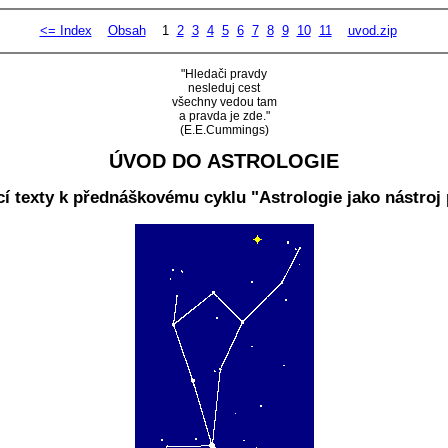
<= Index
Obsah
1
2
3
4
5
6
7
8
9
10
11
uvod.zip
"Hledači pravdy
nesleduj cest
všechny vedou tam
a pravda je zde."
(E.E.Cummings)
ÚVOD DO ASTROLOGIE
cí texty k přednáškovému cyklu "Astrologie jako nástroj