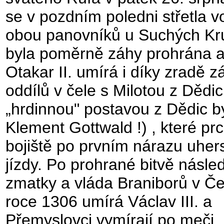
se v pozdním poledni střetla v
obou panovníků u Suchých Kru
byla poměrně záhy prohrána 
Otakar II. umírá i díky zradě z
oddílů v čele s Milotou z Dědic
„hrdinnou" postavou z Dědic b
Klement Gottwald !) , které prc
bojiště po prvním nárazu uher
jízdy. Po prohrané bitvě násled
zmatky a vláda Braniborů v Č
roce 1306 umírá Václav III. a
Přemyslovci vymírají po meči.