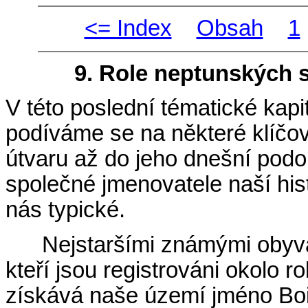
<= Index
Obsah
1
9. Role neptunských 
V této poslední tématické kapi
podíváme se na některé klíčo
útvaru až do jeho dnešní pod
společné jmenovatele naší hist
nás typické.
Nejstaršími známými obyva
kteří jsou registrováni okolo r
získává naše území jméno B