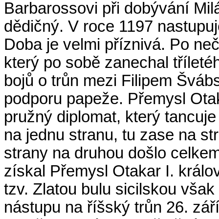
Barbarossovi při dobývání Milán
dědičný. V roce 1197 nastupuje
Doba je velmi příznivá. Po neč
který po sobě zanechal tříleté
bojů o trůn mezi Filipem Švá
podporu papeže. Přemysl Otak
pružný diplomat, který tancuje
na jednu stranu, tu zase na st
strany na druhou došlo celkem 
získal Přemysl Otakar I. králov
tzv. Zlatou bulu sicilskou však 
nástupu na říšský trůn 26. zář