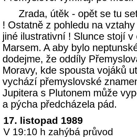
Zrada, útěk - opět se tu 
! Ostatně z pohledu na vztahy
jiné ilustrativní ! Slunce stoj
Marsem. A aby bylo neptunské
dodejme, že oddíly Přemyslov
Moravy, kde spousta vojáků ut
vychází přemyslovské znamení
Jupitera s Plutonem může vypo
a pýcha předcházela pád.
17. listopad 1989
V 19:10 h zahýbá průvod