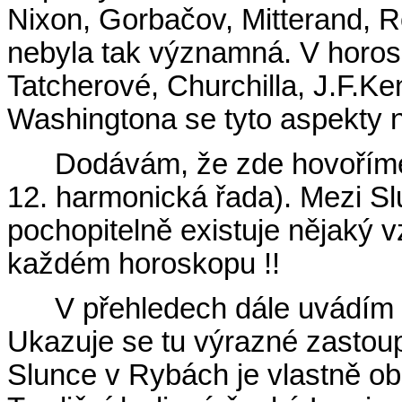
Nixon, Gorbačov, Mitterand, Ro
nebyla tak významná. V horosk
Tatcherové, Churchilla, J.F.K
Washingtona se tyto aspekty 
Dodávám, že zde hovoříme
12. harmonická řada). Mezi S
pochopitelně existuje nějaký v
každém horoskopu !!
V přehledech dále uvádím
Ukazuje se tu výrazné zastou
Slunce v Rybách je vlastně o