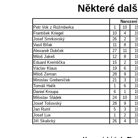
Některé dalš
Narození
Petr Vok z Rožmberka
1
10
1
František Kriegel
10
4
1
Josef Smrkovský
26
2
1
Vasil Biľak
11
8
1
Alexandr Dubček
27
11
1
Miloš Jakeš
12
8
1
Eduard Kremlička
15
2
1
Václav Klaus
19
6
1
Miloš Zeman
28
9
1
Miroslav Grebeníček
21
3
1
Tomáš Halík
1
6
1
Daniel Kroupa
6
1
1
Miloslav Sládek
24
10
1
Josef Tošovský
28
9
1
Jan Ruml
5
3
1
Josef Lux
1
2
1
Jiří Skalický
26
4
1