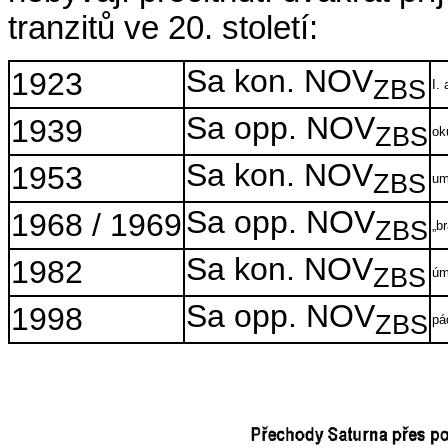
tranzitů ve 20. století:
Sa kon. NOV
1923
ZBS
I.
Sa opp. NOV
1939
ZBS
ok
Sa kon. NOV
1953
ZBS
um
Sa opp. NOV
1968 / 1969
ZBS
„b
Sa kon. NOV
1982
ZBS
úm
Sa opp. NOV
1998
ZBS
pá