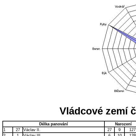
Vládcové zemí 
Délka panování
Narození
1
27
Václav II.
27
9
127
2
1
Václav III.
6
10
128