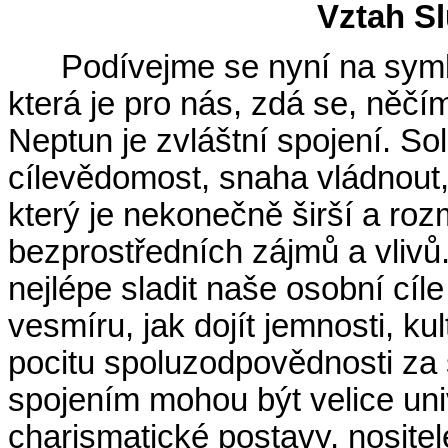
Vztah S
Podívejme se nyní na symb
která je pro nás, zdá se, něčí
Neptun je zvláštní spojení. Sol
cílevědomost, snaha vládnout
který je nekonečně širší a ro
bezprostředních zájmů a vlivů.
nejlépe sladit naše osobní cíl
vesmíru, jak dojít jemnosti, ku
pocitu spoluzodpovědnosti za 
spojením mohou být velice unive
charismatické postavy, nositelé 