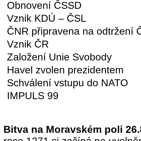
Obnovení ČSSD
Vznik KDÚ – ČSL
ČNR připravena na odtržení 
Vznik ČR
Založení Unie Svobody
Havel zvolen prezidentem
Schválení vstupu do NATO
IMPULS 99
Bitva na Moravském poli 26.
roce 1271 si začíná na uvolně