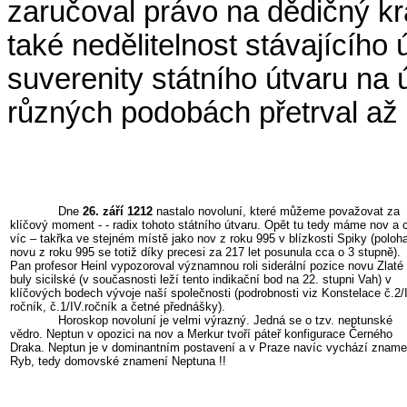
zaručoval právo na dědičný král
také nedělitelnost stávajícího
suverenity státního útvaru na
různých podobách přetrval až 
Dne
26. září 1212
nastalo novoluní, které můžeme považovat za
klíčový moment - - radix tohoto státního útvaru. Opět tu tedy máme nov a 
víc – takřka ve stejném místě jako nov z roku 995 v blízkosti Spiky (poloh
novu z roku 995 se totiž díky precesi za 217 let posunula cca o 3 stupně).
Pan profesor Heinl vypozoroval významnou roli siderální pozice novu Zlaté
buly sicilské (v současnosti leží tento indikační bod na 22. stupni Vah) v
klíčových bodech vývoje naší společnosti (podrobnosti viz Konstelace č.2/I
ročník, č.1/IV.ročník a četné přednášky).
Horoskop novoluní je velmi výrazný. Jedná se o tzv. neptunské
vědro. Neptun v opozici na nov a Merkur tvoří páteř konfigurace Černého
Draka. Neptun je v dominantním postavení a v Praze navíc vychází zname
Ryb, tedy domovské znamení Neptuna !!