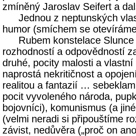
zmíněný Jaroslav Seifert a dal
Jednou z neptunských vlas
humor (smíchem se otevíráme 
Rubem konstelace Slunce 
rozhodností a odpovědností za
druhé, pocity malosti a vlast
naprostá nekritičnost a opojen
realitou a fantazií … sebeklam,
pocit vyvoleného národa, pupku
bojovníci), komunismus (a jiné
(velmi neradi si připouštíme ro
závist, nedůvěra („proč on ano 