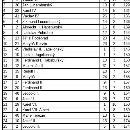
3
36
Jan Lucemburský
10
8
129
4
32
Karel IV.
14
5
131
5
41
Václav IV.
26
2
136
6
4
Zikmund Lucemburský
14
2
136
7
2
Albrecht II. Habsburský
16
8
139
8
4
Ladislav Pohrobek
12
2
144
9
13
Jiří z Poděbrad
23
4
142
10
21
Matyáš Korvín
23
2
144
11
45
Vladislav II. Jagellonský
1
3
145
12
10
Ludvík Jagellonský
1
7
150
13
38
Ferdinand I. Habsburský
10
3
150
14
12
Maxmilián II.
31
7
152
15
35
Rudolf II.
18
7
155
16
8
Matyáš
24
2
155
17
17
Ferdinand II.
9
7
157
18
20
Ferdinand III.
13
7
160
19
48
Leopold I.
9
6
164
20
6
Josef I.
26
7
167
21
29
Karel VI.
1
10
168
22
4
Karel VII. Albert
6
8
169
23
40
Marie Terezie
13
5
171
24
10
Josef II.
13
3
174
25
2
Leopold II.
5
5
174