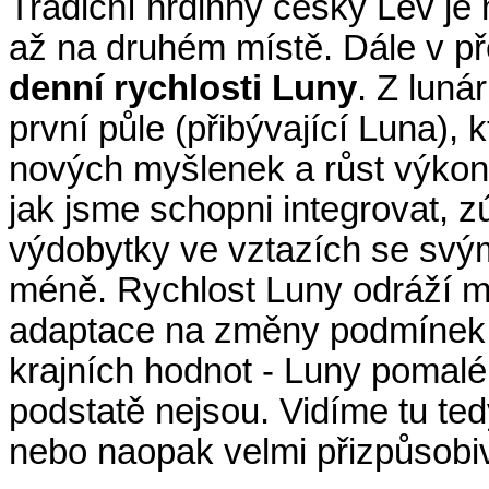
Tradiční hrdinný český Lev je
až na druhém místě. Dále v 
denní rychlosti Luny
. Z luná
první půle (přibývající Luna),
nových myšlenek a růst výkonn
jak jsme schopni integrovat, zú
výdobytky ve vztazích se svý
méně. Rychlost Luny odráží mír
adaptace na změny podmínek. 
krajních hodnot - Luny pomalé 
podstatě nejsou. Vidíme tu ted
nebo naopak velmi přizpůsobi