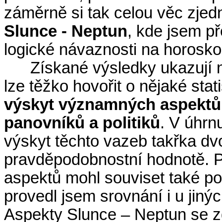
záměrně si tak celou věc zjed
Slunce - Neptun
, kde jsem př
logické návaznosti na horoskop
Získané výsledky ukazují 
lze těžko hovořit o nějaké stat
výskyt významných aspektů 
panovníků a politiků
. V úhrn
výskyt těchto vazeb takřka dv
pravděpodobnostní hodnotě. P
aspektů mohl souviset také pol
provedl jsem srovnání i u jinýc
Aspekty Slunce – Neptun se zd