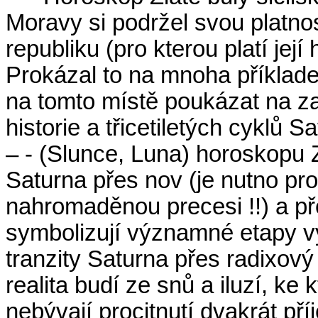
Moravy si podržel svou platn
republiku (pro kterou platí jej
Prokázal to na mnoha příklade
na tomto místě poukázat na z
historie a třicetiletých cyklů 
– - (Slunce, Luna) horoskopu Z
Saturna přes nov (je nutno pr
nahromaděnou precesi !!) a př
symbolizují významné etapy v
tranzity Saturna přes radixov
realita budí ze snů a iluzí, ke
nebývají procitnutí dvakrát př