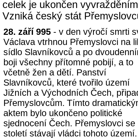
celek je ukončen vyvražděním 
Vzniká český stát Přemyslovc
28. září 995
- v den výročí smrti s
Václava vtrhnou Přemyslovci na li
sídlo Slavníkovců a po dvoudenn
boji všechny přítomné pobijí, a to
včetně žen a dětí. Panství
Slavníkovců, které tvořilo území
Jižních a Východních Čech, připa
Přemyslovcům. Tímto dramatick
aktem bylo ukončeno politické
sjednocení Čech. Přemyslovci se n
století stávají vládci tohoto území.