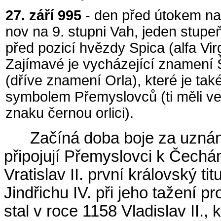
27. září 995
- den před útokem na
nov na 9. stupni Vah, jeden stupe
před pozicí hvězdy Spica (alfa Vir
Zajímavé je vycházející znamení 
(dříve znamení Orla), které je tak
symbolem Přemyslovců (ti měli v
znaku černou orlici).
Začíná doba boje za uznání
připojují Přemyslovci k Čech
Vratislav II. první královský t
Jindřichu IV. při jeho tažení
stal v roce 1158 Vladislav II.,