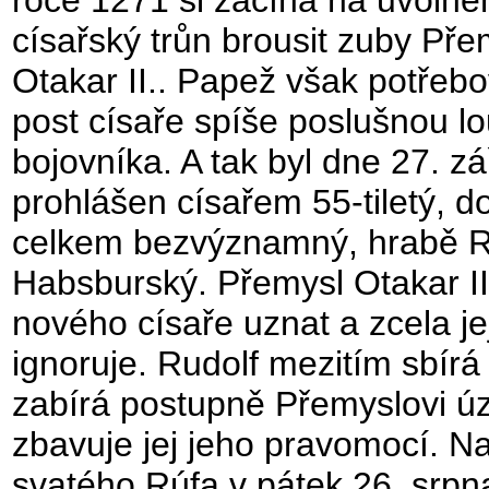
císařský trůn brousit zuby Pře
Otakar II.. Papež však potřebo
post císaře spíše poslušnou l
bojovníka. A tak byl dne 27. z
prohlášen císařem 55-tiletý, d
celkem bezvýznamný, hrabě R
Habsburský. Přemysl Otakar II
nového císaře uznat a zcela je
ignoruje. Rudolf mezitím sbírá
zabírá postupně Přemyslovi ú
zbavuje jej jeho pravomocí. N
svatého Rúfa v pátek 26. srp