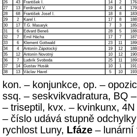
26
43
František I.
14
2
176
27
13
Ferdinand V.
19
4
179
28
68
František Josef I.
18
8
183
29
2
Karel I.
17
8
188
30
17
T.G. Masaryk
7
3
185
31
6
Edvard Beneš
28
5
188
32
7
Emil Hácha
17
7
187
33
6
Klement Gottwald
23
11
189
34
4
Antonín Zápotocký
19
12
188
35
12
Antonín Novotný
10
12
190
36
7
Ludvík Svoboda
25
11
189
37
14
Gustav Husák
10
1
191
38
13
Václav Havel
5
10
193
kon. – konjunkce, op. – opozice
ssq. – seskvikvadratura, BQ – bi
– triseptil, kvx. – kvinkunx, 4N
– číslo udává stupně odchylk
rychlost Luny,
Lfáze
– lunární 