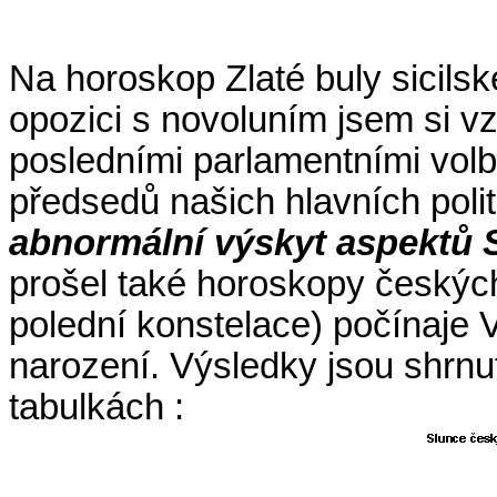
Na horoskop Zlaté buly sicil
opozici s novoluním jsem si v
posledními parlamentními volb
předsedů našich hlavních politi
abnormální výskyt aspektů S
prošel také horoskopy českých
polední konstelace) počínaje V
narození. Výsledky jsou shrnut
tabulkách :