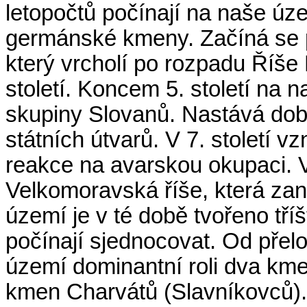
letopočtů počínají na naše úz
germánské kmeny. Začíná se 
který vrcholí po rozpadu Říše
století. Koncem 5. století na 
skupiny Slovanů. Nastává do
státních útvarů. V 7. století
reakce na avarskou okupaci. V
Velkomoravská říše, která zan
území je v té době tvořeno tří
počínají sjednocovat. Od přelom
území dominantní roli dva km
kmen Charvátů (Slavníkovců).