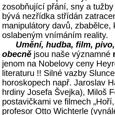
zosobňující přání, sny a tužby 
bývá nezřídka střídán zatracen
manipulátory davů, zbabělce, kt
oslabeným vnímáním reality.
Umění, hudba, film, pivo
obecně
jsou naše významné
jenom na Nobelovy ceny Heyro
literaturu !! Silné vazby Slun
horoskopech např. Jaroslav H
hrdiny Josefa Švejka), Miloš F
postavičkami ve filmech „Hoří
profesor Otto Wichterle (vynál