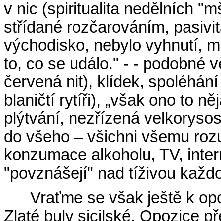
v nic (spiritualita nedělních 
střídané rozčarováním, pasivit
východisko, nebylo vyhnutí, m
to, co se událo." - - podobné v
červená nit), klídek, spoléhán
blaničtí rytíři), „však ono to 
plýtvání, nezřízená velkorysos
do všeho – všichni všemu rozu
konzumace alkoholu, TV, intern
"povznášejí" nad tíživou kaž
Vraťme se však ještě k op
Zlaté buly sicilské. Opozice př