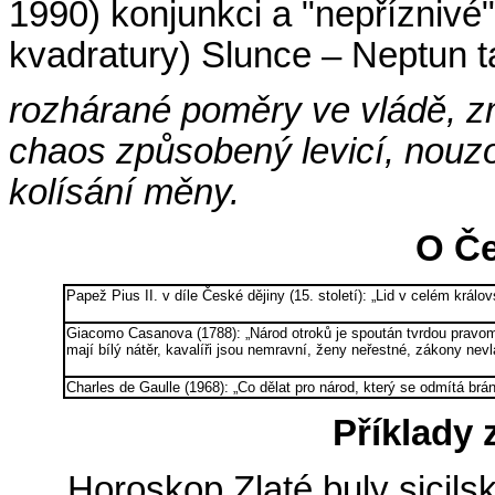
1990) konjunkci a "nepříznivé
kvadratury) Slunce – Neptun t
rozhárané poměry ve vládě, z
chaos způsobený levicí, nouzov
kolísání měny.
O Če
Papež Pius II. v díle České dějiny (15. století): „Lid v celém králo
Giacomo Casanova (1788): „Národ otroků je spoután tvrdou pravom
mají bílý nátěr, kavalíři jsou nemravní, ženy neřestné, zákony nevl
Charles de Gaulle (1968): „Co dělat pro národ, který se odmítá brán
Příklady 
Horoskop Zlaté buly sicils