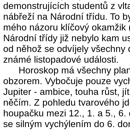
demonstrujících studentů z vl
nábřeží na Národní třídu. To b
mého názoru klíčový okamžik 
Národní třídy již nebylo kam us
od něhož se odvíjely všechny 
známé listopadové události.
Horoskop má všechny plan
obzorem. Vybočuje pouze vych
Jupiter - ambice, touha růst, jí
něčím. Z pohledu tvarového jd
houpačku mezi 12., 1. a 5., 6
se silným vychýlením do 6. d