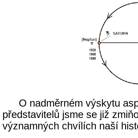
O nadměrném výskytu aspe
představitelů jsme se již zmiň
významných chvílích naší his